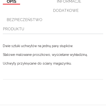
OPIS
INFORMACJE
o
r
n
l
k
k
s
DODATKOWE
i
ę
BEZPIECZEŃSTWO
PRODUKTU
Dwie sztuki uchwytów na jedną parę słupków.
Stalowe malowane proszkowo, wyścielane wykładziną.
Uchwyty przykręcane do ściany magazynku.