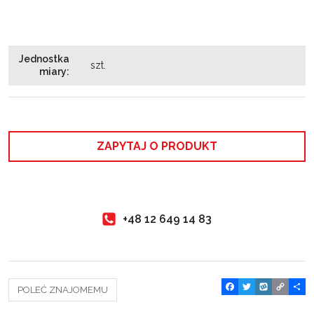
Jednostka
szt.
miary
:
ZAPYTAJ O PRODUKT
+48 12 649 14 83
F
T
W
C
P
POLEĆ ZNAJOMEMU
a
w
y
o
o
c
i
k
p
d