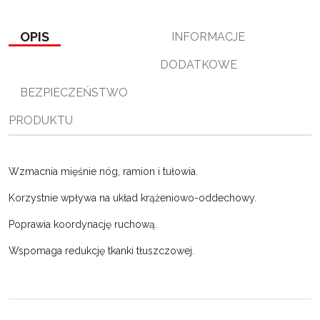
e
t
o
y
z
b
t
p
L
i
o
e
i
e
OPIS
INFORMACJE
o
r
n
l
k
k
s
DODATKOWE
i
ę
BEZPIECZEŃSTWO
PRODUKTU
Wzmacnia mięśnie nóg, ramion i tułowia.
Korzystnie wpływa na układ krążeniowo-oddechowy.
Poprawia koordynację ruchową.
Wspomaga redukcję tkanki tłuszczowej.