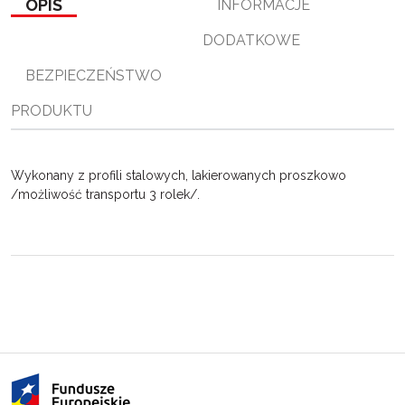
OPIS
INFORMACJE
o
r
n
l
k
k
s
DODATKOWE
i
ę
BEZPIECZEŃSTWO
PRODUKTU
Wykonany z profili stalowych, lakierowanych proszkowo
/możliwość transportu 3 rolek/.