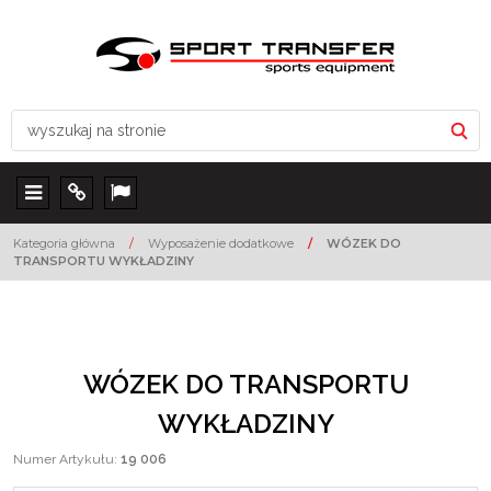
Menu
Info
Lang
Kategoria główna
/
Wyposażenie dodatkowe
/
WÓZEK DO
TRANSPORTU WYKŁADZINY
WÓZEK DO TRANSPORTU
WYKŁADZINY
Numer Artykułu
:
19 006