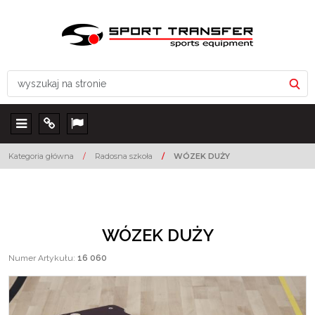
Menu
Info
Lang
Kategoria główna
/
Radosna szkoła
/
WÓZEK DUŻY
WÓZEK DUŻY
Numer Artykułu
:
16 060