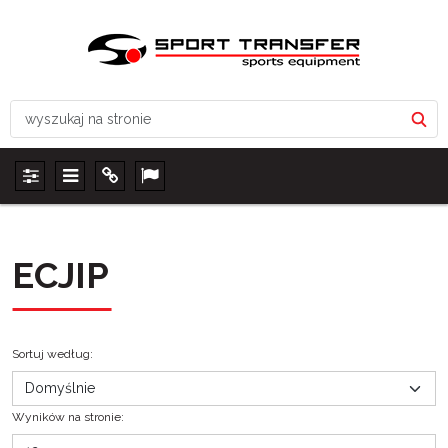
Panel
Menu
Info
Lang
ECJIP
Sortuj według
:
Wyników na stronie
: