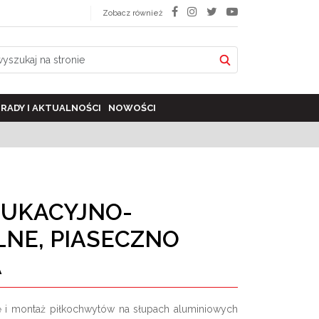
Zobacz również
RADY I AKTUALNOŚCI
NOWOŚCI
UKACYJNO-
LNE, PIASECZNO
A
ę i montaż piłkochwytów na słupach aluminiowych