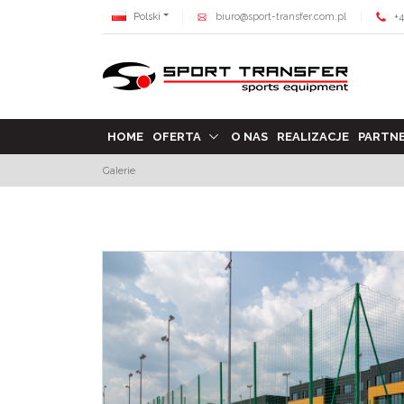
Polski
biuro@sport-transfer.com.pl
+4
HOME
OFERTA
O NAS
REALIZACJE
PARTN
Galerie