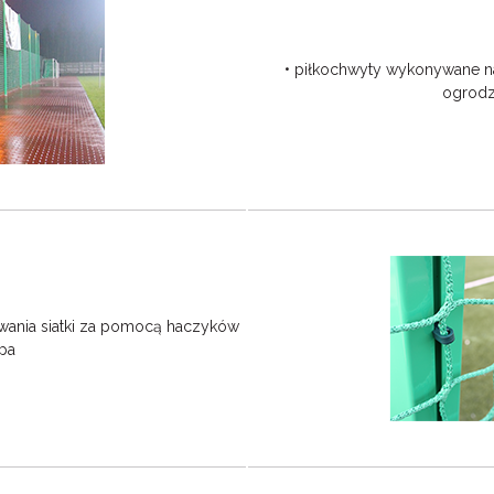
• piłkochwyty wykonywane n
ogrodz
owania siatki za pomocą haczyków
pa