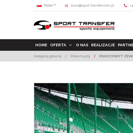
Polski
biuro@sport-transfer.com.pl
+4
HOME
OFERTA
O NAS
REALIZACJE
PARTN
Kategoria główna
/
Piłkochwyty
/
PIŁKOCHWYT ZEWN
<