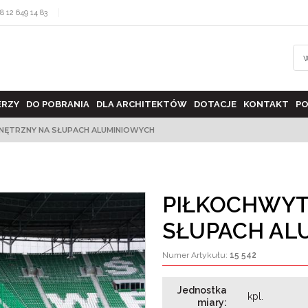
8 12 649 14 83
ERZY
DO POBRANIA
DLA ARCHITEKTÓW
DOTACJE
KONTAKT
PO
ĘTRZNY NA SŁUPACH ALUMINIOWYCH
PIŁKOCHWYT
SŁUPACH AL
Numer Artykułu
:
15 542
Jednostka
kpl.
miary
:
>