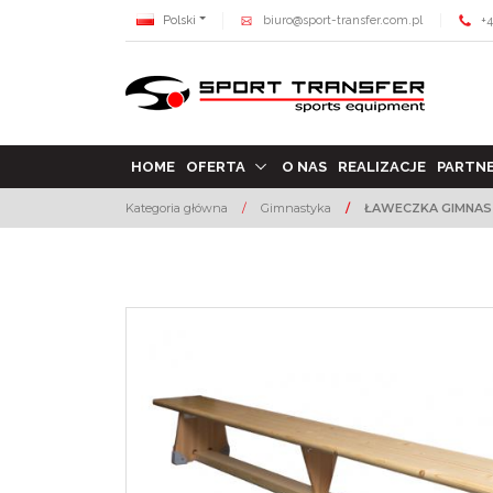
Polski
biuro@sport-transfer.com.pl
+4
HOME
OFERTA
O NAS
REALIZACJE
PARTN
Kategoria główna
/
Gimnastyka
/
ŁAWECZKA GIMNAS
<