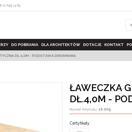
8 12 649 14 83
ERZY
DO POBRANIA
DLA ARCHITEKTÓW
DOTACJE
KONTAKT
PO
TYCZNA DŁ.4,0M - PODSTAWA DREWNIANA
ŁAWECZKA G
DŁ.4,0M - 
Numer Artykułu
:
16 009
Certyfikaty
>