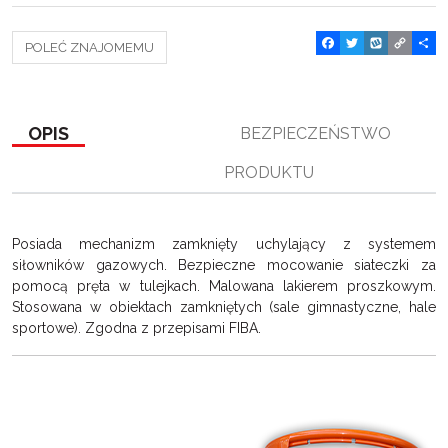
F
T
W
C
P
POLEĆ ZNAJOMEMU
a
w
y
o
o
c
i
k
p
d
e
t
o
y
z
b
t
p
L
i
o
e
i
e
OPIS
BEZPIECZEŃSTWO
o
r
n
l
k
k
s
PRODUKTU
i
ę
Posiada mechanizm zamknięty uchylający z systemem
siłowników gazowych. Bezpieczne mocowanie siateczki za
pomocą pręta w tulejkach. Malowana lakierem proszkowym.
Stosowana w obiektach zamkniętych (sale gimnastyczne, hale
sportowe). Zgodna z przepisami FIBA.