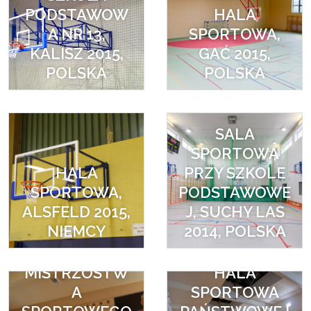
PODSTAWOW
HALA
A NR 13,
SPORTOWA,
KALISZ 2015,
GAĆ 2015,
POLSKA
POLSKA
SALA
SPORTOWA
HALA
PRZY SZKOLE
SPORTOWA,
PODSTAWOWE
ALSFELD 2015,
J, SUCHY LAS
NIEMCY
2014, POLSKA
SZKOŁA
MISTRZOSTW
HALA
A
SPORTOWA