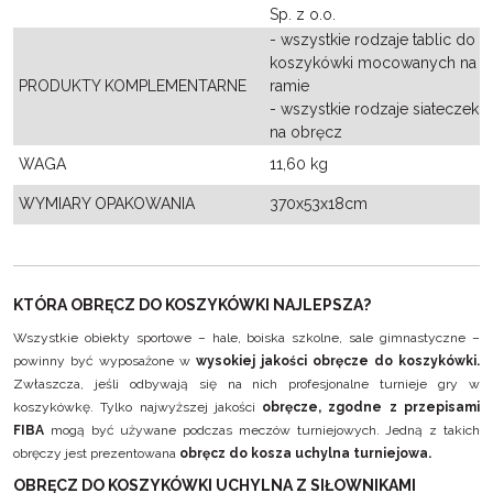
Sp. z o.o.
- wszystkie rodzaje tablic do
koszykówki mocowanych na
PRODUKTY KOMPLEMENTARNE
ramie
- wszystkie rodzaje siateczek
na obręcz
WAGA
11,60 kg
WYMIARY OPAKOWANIA
370x53x18cm
KTÓRA OBRĘCZ DO KOSZYKÓWKI NAJLEPSZA?
Wszystkie obiekty sportowe – hale, boiska szkolne, sale gimnastyczne –
powinny być wyposażone w
wysokiej jakości obręcze do koszykówki.
Zwłaszcza, jeśli odbywają się na nich profesjonalne turnieje gry w
koszykówkę. Tylko najwyższej jakości
obręcze, zgodne z przepisami
FIBA
mogą być używane podczas meczów turniejowych. Jedną z takich
obręczy jest prezentowana
obręcz do kosza uchylna turniejowa.
OBRĘCZ DO KOSZYKÓWKI UCHYLNA Z SIŁOWNIKAMI