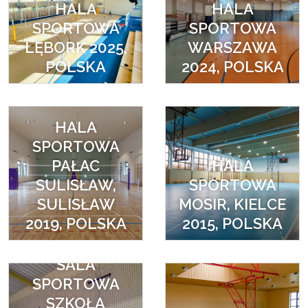
HALA
HALA
SPORTOWA
SPORTOWA
LĘBORK 2025,
WARSZAWA
POLSKA
2024, POLSKA
HALA
SPORTOWA
PAŁAC
HALA
SULISŁAW,
SPORTOWA
SULISŁAW
MOSIR, KIELCE
2019, POLSKA
2015, POLSKA
SALA
SPORTOWA
SZKOŁA