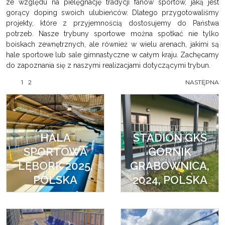
ze względu na pielęgnację tradycji fanów sportów, jaką jest
gorący doping swoich ulubieńców. Dlatego przygotowaliśmy
projekty, które z przyjemnością dostosujemy do Państwa
potrzeb. Nasze trybuny sportowe można spotkać nie tylko
boiskach zewnętrznych, ale również w wielu arenach, jakimi są
hale sportowe lub sale gimnastyczne w całym kraju. Zachęcamy
do zapoznania się z naszymi realizacjami dotyczącymi trybun.
1
2
NASTĘPNA
HALA
STADION GKS
SPORTOWA
GÓRNIK
LĘBORK 2025,
GRABOWNICA,
POLSKA
2024, POLSKA