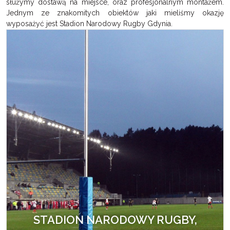
służymy dostawą na miejsce, oraz profesjonalnym montażem.
Jednym ze znakomitych obiektów jaki mieliśmy okazję
wyposażyć jest Stadion Narodowy Rugby Gdynia.
STADION NARODOWY RUGBY,